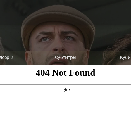
леер 2
Субтитры
Куби