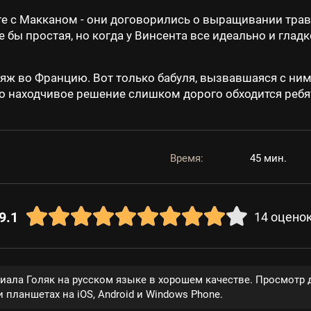
е с Макканом - они договорились о выращивании травы
 бы простая, но когда у Винсента все идеально и глад
яж во Францию. Вот только бабуля, вызвавшаяся с ними
Это находчивое решение слишком дорого обходится ребя
Время:
45 мин.
9.1
14
оцено
риала Голяк на русском языке в хорошем качестве. Просмотр 
 планшетах на iOS, Android и Windows Phone.