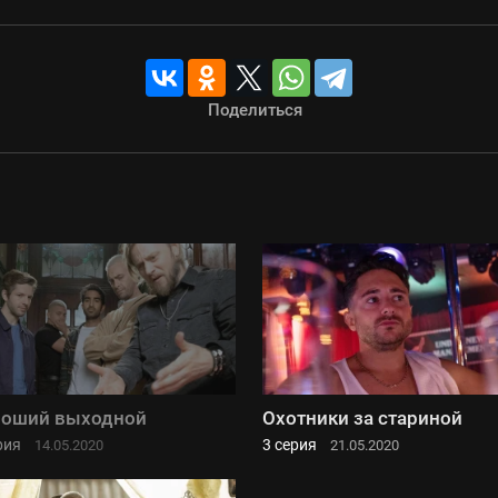
Поделиться
роший выходной
Охотники за стариной
рия
3 серия
14.05.2020
21.05.2020