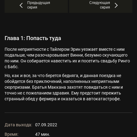
Предыдущая
Следующая
серия
серия
Глава 1: Попасть туда
После неприятности с Тайлером Эрин уезжает вместе с ним
подальше, чем разочаровывает Винни, безумно скучающего
по ним. Он собирается навестить их и посетить свадьбу Ринго
с Бабс.
Но, как и все, за что берется бедняга, и данная поездка не
обойдется без приключений, наполненных неприятными
сюрпризами. Братья Маккана захотят повидаться с ним и
точно не с пожеланием здравия. Ему предстоит пережить
странный обед у фермера и оказаться в автокатастрофе.
Дата выхода:
07.09.2022
Время:
47 мин.